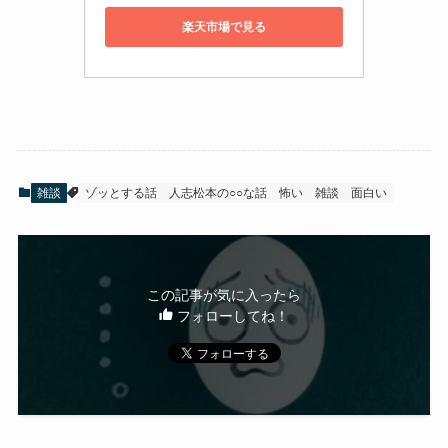
楽天市場で見る
雑談
ゾッとする話
人志松本の○○な話
怖い
雑談
面白い
この記事が気に入ったら
フォローしてね！