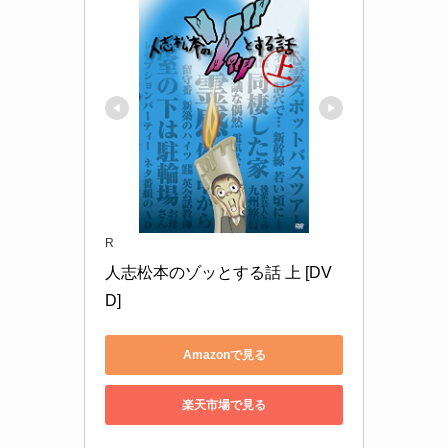
R
人志松本のゾッとする話 上 [DV
D]
Amazonで見る
楽天市場で見る