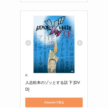
R
人志松本のゾッとする話 下 [DV
D]
Amazonで見る