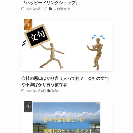
『ハッピードリンクショップ』
2021年5月15日
自動販売機
会社の悪口ばかり言う人って何？ 会社の文句
や不満ばかり言う依存者
2021年7月6日
雑談