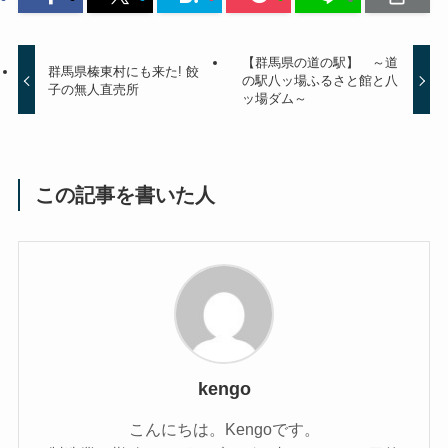
【群馬県の道の駅】 ～道
群馬県榛東村にも来た! 餃
の駅八ッ場ふるさと館と八
子の無人直売所
ッ場ダム～
この記事を書いた人
kengo
こんにちは。Kengoです。