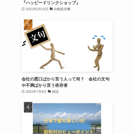
『ハッピードリンクショップ』
2021年5月15日
自動販売機
会社の悪口ばかり言う人って何？ 会社の文句
や不満ばかり言う依存者
2021年7月6日
雑談