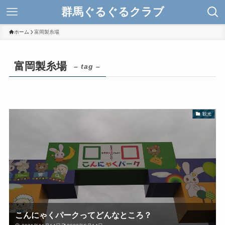
群馬ぐるぐるクラブ
ホーム
富岡製糸場
富岡製糸場
– tag –
観光
こんにゃくパークってどんなところ？