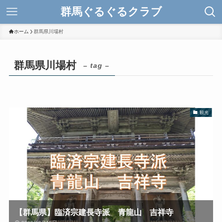
群馬ぐるぐるクラブ
ホーム
群馬県川場村
群馬県川場村
– tag –
観光
【群馬県】臨済宗建長寺派 青龍山 吉祥寺