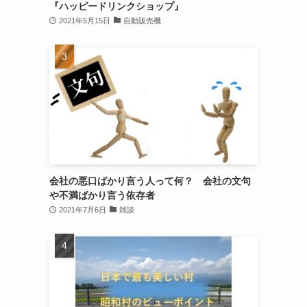
『ハッピードリンクショップ』
2021年5月15日
自動販売機
会社の悪口ばかり言う人って何？ 会社の文句
や不満ばかり言う依存者
2021年7月6日
雑談