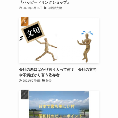
『ハッピードリンクショップ』
2021年5月15日
自動販売機
会社の悪口ばかり言う人って何？ 会社の文句
や不満ばかり言う依存者
2021年7月6日
雑談