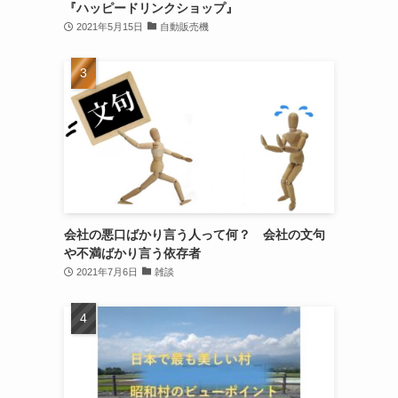
『ハッピードリンクショップ』
2021年5月15日
自動販売機
会社の悪口ばかり言う人って何？ 会社の文句
や不満ばかり言う依存者
2021年7月6日
雑談